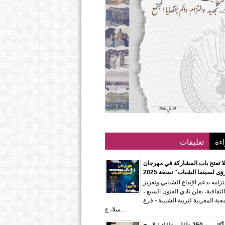
اءة
تعليقات
ا تفتح باب المشاركة في مهرجان
ؤى لسينما الشباب" نسخة 2025
زامه بدعم الإبداع الشبابي وتعزيز
لثقافية، يعلن نادي الفنون السبع ،
معية المغربية لتربية الشبيبة - فرع
سلا، ع...
بمشاركة أكثر من 250 طفل وطفلة : لاميج