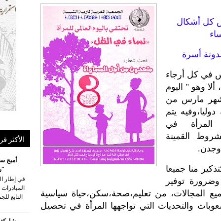
 كل أشكال
دونة أسرة
س في كل أرجاء
ألا وهو " اليوم
 شهر مارس من
ليا،وفيه يتم
ت المرأة في
شروط القمينة
الأكثر قر
وجدن.
أميج سل
تذكير منا جميعا
"ر
في إطار الت
وضرورة توفير
المبادرات ا
يع المجالات، من تعليم،صحة،سكن،حياة سياسية
التابع للج
عوبات والتحديات التي تواجهها المرأة في تحصيل