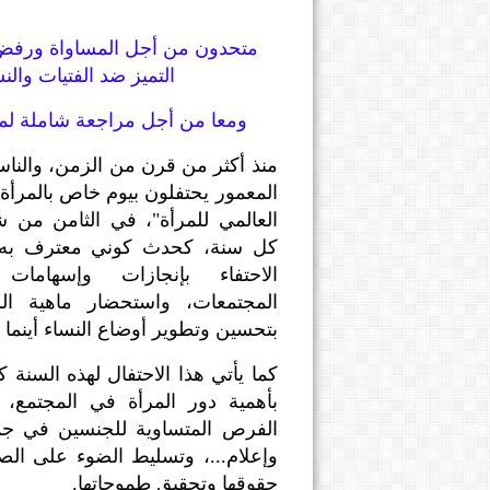
متحدون من أجل المساواة ورفض
التميز ضد الفتيات والنساء
ومعا من أجل مراجعة شاملة لم
منذ أكثر من قرن من الزمن، والنا
المعمور يحتفلون بيوم خاص بالمرأة، 
العالمي للمرأة"، في الثامن من
كل سنة، كحدث كوني معترف به دو
الاحتفاء بإنجازات وإسهاما
المجتمعات، واستحضار ماهية ال
بتحسين وتطوير أوضاع النساء أينما 
كما يأتي هذا الاحتفال لهذه السنة ك
بأهمية دور المرأة في المجتمع، 
الفرص المتساوية للجنسين في جم
وإعلام...، وتسليط الضوء على الص
حقوقها وتحقيق طموحاتها.