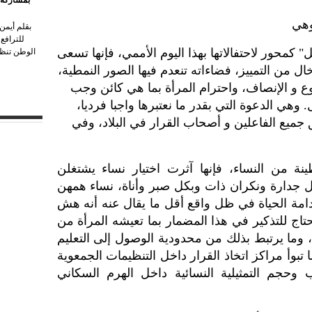
وهي
بقلم أيمن
للترافع
كمحور لاحتفالاتها بهذا اليوم الأممي، فإنها تسعى
الوطن تنظم
 من التمييز، فضاءاته تنعدم فيها الصور النمطية،
ع و الإنصاف، واحترام المرأة بما هي كائن وجب
 وهي الدعوة التي بقدر ما نعتبرها واجبا فرديا،
يع الفاعلين و أصحاب القرار في البلاد، وفي
نة من النساء، فإنها آثرت اختيار نساء يشتغلن
جدارة ونكران ذات وبكل صبر وأناة، نساء همهن
امة الحياة في ظل واقع أقل ما يقال عنه أنه هش
حتاج للتذكير في هذا المضمار بما تعيشه المرأة من
 وما يرتبط بذلك من محدودية الوصول إلى التعليم
 تبوأ مراكز اتخاذ القرار داخل التنظيمات الجمعوية
ب وحجم التمثيلية النسائية داخل الهرم السكاني