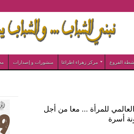
شطة الفروع
مركز زهراء اطراغا
منشورات و إصدارات
مخ
العالمي للمرأة ... معا من أجل
نة أسرة