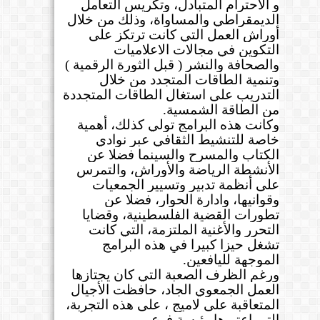
و الاحترام المتبادل، وتكريس التعامل
الديمقراطي والمساواة، وذلك من خلال
أوراش العمل التي كانت ترتكز على
التكوين في مجالات الاعلاميات
والصحافة والنشر ( قبل الثورة الرقمية )
وتنمية الطاقات المتجدد من خلال
التدريب على استغال الطاقات المتجددة
من الطاقة الشمسية
.
وكانت هذه البرامج تولي كذلك، أهمية
خاصة للتنشيط الثقافي عبر نوادي
الكتاب والمسرح والسينما فضلا عن
الأنشطة الرياضة والأوراش، والتمرس
على أنظمة تدبير وتسيير الجمعيات
وقوانيها، وادارة الحوار، فضلا عن
تطورات القضية الفلسطينية، وقضايا
التحرر والأغنية الملتزمة، التي كانت
تشغل حيزا كبيرا في هذه البرامج
الموجهة لليافعين
.
ورغم الظرف الصعبة التي كان يجتازها
العمل الجمعوي الجاد، حافظت الأجيال
المتعاقبة على لاميج ، على هذه التجربة،
التي اعتبرها رئيسة فرع