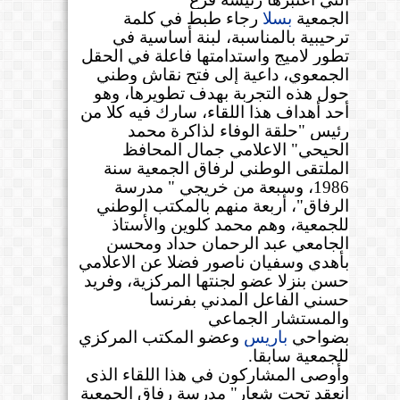
الجمعية
بسلا
رجاء طبط في كلمة
ترحيبية بالمناسبة، لبنة أساسية في
تطور لاميج واستدامتها فاعلة في الحقل
الجمعوي، داعية إلى فتح نقاش وطني
حول هذه التجربة بهدف تطويرها، وهو
أحد أهداف هذا اللقاء، سارك فيه كلا من
رئيس "حلقة الوفاء لذاكرة محمد
الحيحي" الاعلامي جمال المحافظ
الملتقى الوطني لرفاق الجمعية سنة
1986، وسبعة من خريجي " مدرسة
الرفاق"، أربعة منهم بالمكتب الوطني
للجمعية، وهم محمد كلوين والأستاذ
الجامعي عبد الرحمان حداد ومحسن
بأهدي وسفيان ناصور فضلا عن الاعلامي
حسن بنزلا عضو لجنتها المركزية، وفريد
حسني الفاعل المدني بفرنسا
والمستشار الجماعي
بضواحي
باريس
وعضو المكتب المركزي
للجمعية سابقا
.
وأوصى المشاركون في هذا اللقاء الذى
انعقد تحت شعار" مدرسة رفاق الجمعية