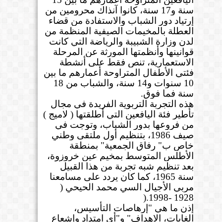
سنة و17 سنة، كانوا آنذاك محرومين من
إرتياد دور الشباب والاستفادة من قضاء
العطلة بالمخيمات الصيفية المنظمة من
لدن وزارة الشبيبة والرياضة التي كانت
قوانينها وأنظمتها المورثة عن المرحلة
الاستعمارية، تنص فقط على أنشطة
فئتي الأطفال المتراوحة أعمارهم ما بين
10 سنوات و14 سنة، والشباب من 18
سنة فما فوق
.
هذه التجربة التربوية الفريدة في مجال
تأطير فئة اليافعين التي أطلقتها ( لاميج )
من فروعها بدور الشباب، وتوجت في
صيف 1986، بتنظيم أول ملتقى وطني
خاص ب" رفاق الجمعية" بمنطقة
الأطلس المتوسط بمخيم عين خروزوة،
بعد تنظيم شبه تجربة من هذا القبيل
سنة 1965، كما كان يردد على مسامعنا
مربي الأجيال السي محمد الحيحي (
).
1928 -1998
إذن ما هي "إرهاصات التأسيس،
الغايات، الاهداف" و"أي امتداد وإشعاع