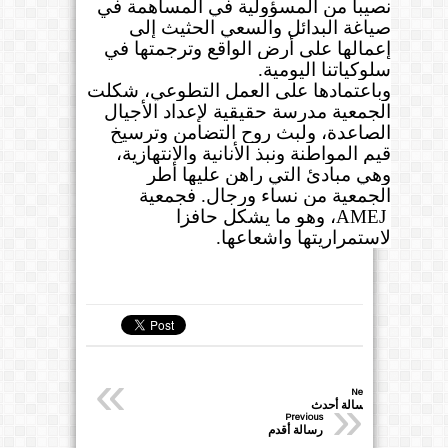
نصيبا من المسؤولية في المساهمة في
صياغة البدائل والسعي الحثيث إلى
إعمالها على أرض الواقع وترجمتها في
سلوكياتنا اليومية
.
وباعتمادها على العمل التطوعي، شكلت
الجمعية مدرسة حقيقية لإعداد الأجيال
الصاعدة، ولبث روح التضامن وترسيخ
قيم المواطنة ونبذ الأنانية والانتهازية،
وهي مبادئ التي راهن عليها أطر
الجمعية من نساء ورجال. فجمعية
AMEJ
، وهو ما يشكل حافزا
لاستمراريتها واشعاعها
.
«
Next
»
رسالة أحدث
Previous
رسالة أقدم