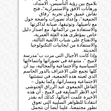
بلاميج بين رؤية التأسيس، الامتداد،
ورهانات الافق والاستمرارية"، فتح
نقاش عميق حول تجربة "رفاق
الجمعية"، وإعداد تصورات واضحة حول
مع تأصيلها، وتوثيقها، صيانة لذاكرتها
والاستفادة من تراكماتها، مع اصدار دليل
خاص بمؤطرى هذه الفئة العمرية،
والانفتاح على شباب الألفية الثالثة،
والاستفادة من ايجابيات التكنولوجيا
الحديثة
.
وإذا كانت الأجيال التي مرت ب"مدرسة
لاميج "، متنوعة في تصوراتها وانتماءاتها
السياسية والاجتماعية والمجالية، بيد أن
كلها تجمع على الاعتراف بالدور الحاسم
الذى لعبته هذه الجمعية، في تنشئتها
الاجتماعية ومساراتها، وكما يقول –
الفاعل الجمعوى عبد الرزاق الحنوشى
أحد الأطر السابقة في لاميج - أن هذه
الأخيرة علمت أجيالها، كذلك أنه بقدر
انتقادنا للظواهر السلبية التي تعوق
تطور مجتمعنا، علينا أيضا أن نتحمل