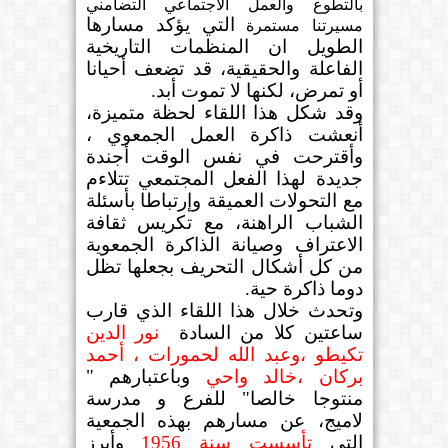
بالتطوع والعمل الاجتماعي التضامني
التي يؤكد مسارها
مسيرتنا مستمرة
الطويل ان المنظمات التاريخية
الفاعلة والحقيقية، قد تضعف أحيانا
أو تمرض، لكنها لا تموت أبد
.
وقد شكل هذا اللقاء لحظة متميزة،
أنعشت ذاكرة العمل الجمعوي ،
وأقترحت في نفس الوقت أجندة
جديدة لهذا الفعل المجتمعي تتلاءم
مع التحولات العميقة وإرتباطا بأسئلة
الشباب الراهنة، مع تكريس ثقافة
الاعتراف وصيانة الذاكرة الجمعوية
من كل أشكال التحريف بجعلها تظل
دوما ذاكرة حية
.
وتحدث خلال هذا اللقاء الذي قارب
ساعتين كلا من السادة
نور الدين
تكيطو ،وعبد الله لحمورات ، أحمد
بركان ،خالد واحي
وباعتبارهم "
منتوجا خالصا" للفرع و مدرسة
لاميج، عن مسارهم بهذه الجمعية
التي
تأسست سنة 1956
وأبرز