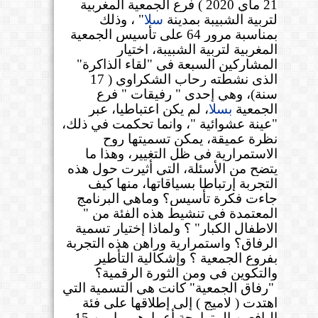
21 ماي 2020 ) فرع الجمعية المغربية
لتربية الشبيبة بمدينة
سلا
"
، وذلك
بمناسبة مرور 64 على تأسيس الجمعية
المغربية لتربية الشبيبة، اختيار
المشاركين السبعة في "لقاء الذاكرة"
الذى نشطته رحاب الشكراوي ( 17
سنة)، وهي إحدى " رفيقات " فرع
الجمعية
بسلا
، لم يكن اعتباطيا، عبر
"عينة عشوائية "، وانما تحكمت في ذلك،
نظرة عميقة، يمكن تسميتها روح
الاستمرارية في ظل التغيير، وهذا ما
يتضح من الأسئلة، التي أثيرت حول هذه
التجربة إرتباطا بسياقاتها، منها كيف
جاءت فكرة تأسيس؟ وماهي البرنامج
المعتمدة في تنشيط هذه الفئة من "
الاطفال الكبار" ؟ ولماذا إختيار تسمية
الرفاق؟ واستمرارية وراهن هذه التجربة
بفروع الجمعية ؟ وإشكالية التأطير
والتكوين في ومن الثورة الرقمية؟
"
رفاق الجمعية" كانت هي التسمية التي
اهتدت ( لاميج ) إلى إطلاقها على فئة
اليافعين المتراوحة أعمارهم ما بين 15