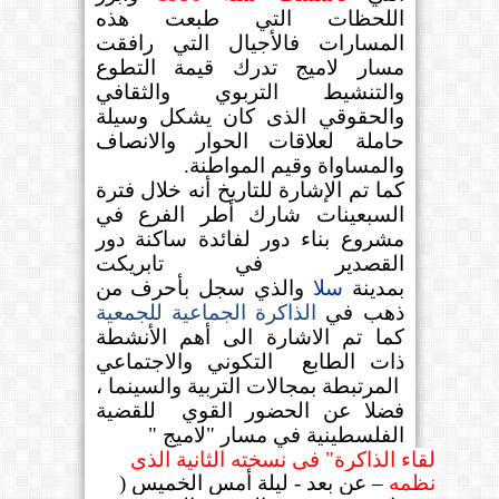
اللحظات التي طبعت هذه
المسارات فالأجيال التي رافقت
مسار لاميج تدرك قيمة التطوع
والتنشيط التربوي والثقافي
والحقوقي الذى كان يشكل وسيلة
حاملة لعلاقات الحوار والانصاف
والمساواة وقيم المواطنة
.
كما تم الإشارة للتاريخ أنه خلال فترة
السبعينات شارك أطر الفرع في
مشروع بناء دور لفائدة ساكنة دور
القصدير في تابريكت
بمدينة
سلا
والذي سجل بأحرف من
ذهب في
الذاكرة الجماعية للجمعية
كما تم الاشارة الى أهم الأنشطة
ذات الطابع
التكوني والاجتماعي
المرتبطة بمجالات التربية والسينما ،
فضلا عن الحضور القوي
للقضية
الفلسطينية في مسار "لاميج "
لقاء الذاكرة" في نسخته الثانية الذي
نظمه
– عن بعد - ليلة أمس الخميس (