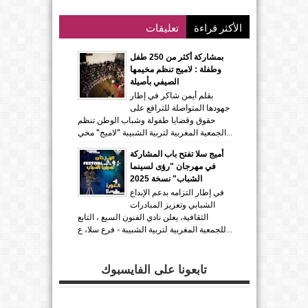
الأكثر قراءة
تعليقات
بمشاركة أكثر من 250 طفل
وطفلة : لاميج تنظم مخيمها
الصيفي بأصيلة
بقلم أيمن شاكر في إطار
جهودها المتواصلة للترافع على
حقوق وقضايا طفولة وشباب الوطن تنظم
الجمعية المغربية لتربية الشبيبة "لاميج" مخي...
أميج سلا تفتح باب المشاركة
في مهرجان "رؤى لسينما
الشباب" نسخة 2025
في إطار التزامه بدعم الإبداع
الشبابي وتعزيز المبادرات
الثقافية، يعلن نادي الفنون السبع ، التابع
للجمعية المغربية لتربية الشبيبة - فرع سلا، ع...
تابعونا على الفايسبوك