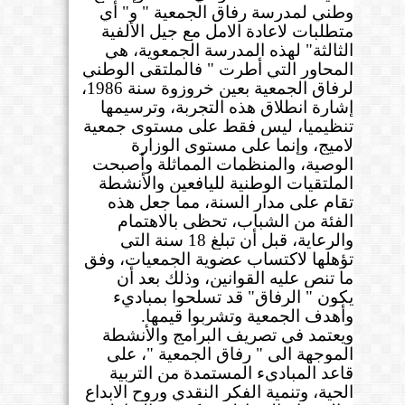
وطني لمدرسة رفاق الجمعية " و" أي
متطلبات لاعادة الامل مع جيل الألفية
الثالثة" لهذه المدرسة الجمعوية، هي
المحاور التي أطرت " فالملتقى الوطني
لرفاق الجمعية بعين خروزوة سنة 1986،
إشارة انطلاق هذه التجربة، وترسيمها
تنظيميا، ليس فقط على مستوى جمعية
لاميج، وإنما على مستوى الوزارة
الوصية، والمنظمات المماثلة وأصبحت
الملتقيات الوطنية لليافعين والأنشطة
تقام على مدار السنة، مما جعل هذه
الفئة من الشباب، تحظى بالاهتمام
والرعاية، قبل أن تبلغ 18 سنة التي
تؤهلها لاكتساب عضوية الجمعيات، وفق
ما تنص عليه القوانين، وذلك بعد أن
يكون " الرفاق" قد تسلحوا بمباديء
وأهدف الجمعية وتشربوا قيمها
.
ويعتمد في تصريف البرامج والأنشطة
الموجهة الى " رفاق الجمعية "، على
قاعد المباديء المستمدة من التربية
الحية، وتنمية الفكر النقدي وروح الابداع