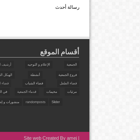
رسالة أحدث
أقسام الموقع
الجمعية
الإعلام و التوجيه
أرشيف ا
فروع الجمعية
أنشطة
الهيكل ال
فضاء الطفل
فضاء الشباب
فضاء ال
مرئيات
مخيمات
قدماء الجمعية
في ال
Slider
randomposts
منشورات و إص
Site web Created By amej
|