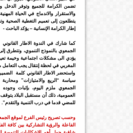
تضمن الكرامة للجميع وتوفر الدخل 
والاستقرار والاندماج في الحياة المهنية
يتطلعون إلى تعميم التغطية الصحية وت
إطار الكرامة الإنسانية – يؤكد الباحث -
كما شارك في الندوة الاطار القانوني
الجمعوي بالنموذج التنموي، وتتطرق إلى
يؤدي الى مشكلات اجتماعية وخيمة تعيق
المغربي في لحظة إنتقال يجب التعامل مع
واستحضر الاطار القانوني كلمة الضم
سياسة “الريع والامتيازات” ومحاربة 
الجمعوي ملزم اليوم، بإثبات وجوده 
العمومية، ذلك أن مستقبل البلاد يتوقف
للمضي قدما في درب التنمية والتقدم”.
وحسب تصريح رئيس الفرع لموقع الجمعية
الفاعلة والرؤية التشاركية بين كافة ا
شافية حول أهم الإشكاليات التنموية 