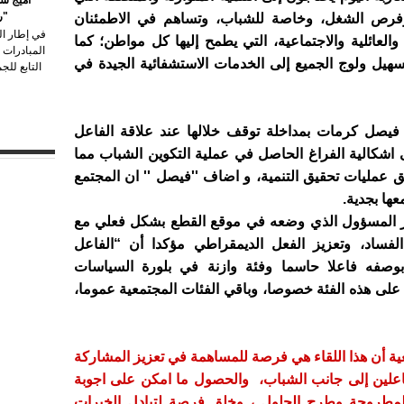
"ر
وفرص الشغل، وخاصة للشباب، وتساهم في الاطمئنان
في إطار الت
 والعائلية والاجتماعية، التي يطمح إليها كل مواطن؛ كما
المبادرات ا
سهيل ولوج الجميع إلى الخدمات الاستشفائية الجيدة في
التابع للج
 فيصل كرمات بمداخلة توقف خلالها عند علاقة الفاعل
 اشكالية الفراغ الحاصل في عملية التكوين الشباب مما
 عمليات تحقيق التنمية، و اضاف ''فيصل '' ان المجتمع
ها بجدية.
ير المسؤول الذي وضعه في موقع القطع بشكل فعلي مع
الفساد، وتعزيز الفعل الديمقراطي مؤكدا أن “الفاعل
بوصفه فاعلا حاسما وفئة وازنة في بلورة السياسات
 على هذه الفئة خصوصا، وباقي الفئات المجتمعية عموما،
 أن هذا اللقاء هي فرصة للمساهمة في تعزيز المشاركة
لفاعلين إلى جانب الشباب، والحصول ما امكن على اجوبة
المطروحة وطرح الحلول ، وخلق فرصة لتبادل الخبرات