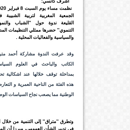
أشرف كانسي:
الجمعية المغربية لتربية الشبيبة ف
القليعة ندوة حول ''الشباب والنمو
التنموي'' حضرها ممثلي التنظيمات المدن
والسياسية والفعاليات المحلية .
وقد عرفت الندوة
مشاركة أحمد متر
الكاتب والباحث في العلوم السياس
بمداخلة توقف خلالها عند اشكالية تحد
هذه الفئة من الناحية العمرية و التع
الوطنية مما يصعب نجاح السياسات الوطن
وتطرق ''متراق'' إلى التنمية من خلال 
في تدبير الشأن العمومي، مبرزا أن المغا