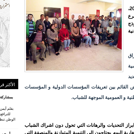
نظمت مساء يوم السبت 8 فبراير 2020،
رع
ذج
ية
اق
ية
يد
الأكثر قر
ارض القائم بين تعريفات المؤسسات الدولية و المؤسسات
ية و العمومية الموجهة للشباب.
بقلم أيمن
للترافع
الوطن تنظم
ابراز التحديات والرهانات التي تحول دون اشراك الشباب
ربة اليوم يحتاجون إلى التنمية المتوازنة والمنصفة التي
أميج سل