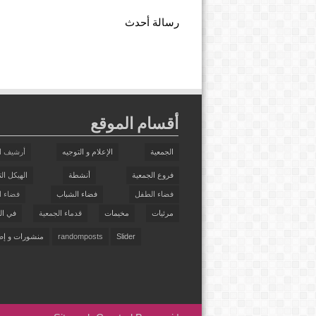
رسالة أحدث
أقسام الموقع
الجمعية
الإعلام و التوجيه
أرشيف ا
فروع الجمعية
أنشطة
الهيكل ال
فضاء الطفل
فضاء الشباب
فضاء ال
مرئيات
مخيمات
قدماء الجمعية
في ال
Slider
randomposts
منشورات و إص