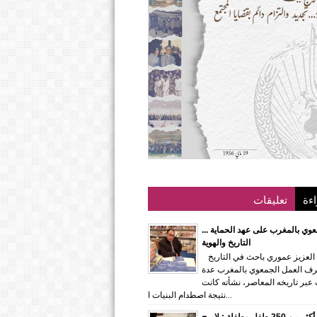
اءة
تعليقات
عوي بالمغرب على عهد الحماية ...
التاريخ والهوية
الدكتور.عبد العزيز عموري باحث في التاريخ
رف العمل الجمعوي بالمغرب عدة
عبر تاريخه المعاصر، نشأته كانت
نتيجة اصطدام البنيات ا...
بمشاركة أكثر من 250 طفل وطفلة : لاميج