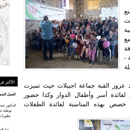
مت
بة
مع
فة
 -
ة
الأكثر قر
ولاد عزوز القبة جماعة اجبيلات حيث تميزت
لفائدة أسر وأطفال الدوار وكذا حضور
العمل الجم
 خصص بهذه المناسبة لفائدة الطفلات
توطئة ع
تطورات 