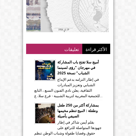
الأكثر قراءة
تعليقات
أميج سلا تفتح باب المشاركة
في مهرجان "رؤى لسينما
الشباب" نسخة 2025
في إطار التزامه بدعم الإبداع
الشبابي وتعزيز المبادرات
الثقافية، يعلن نادي الفنون السبع ، التابع
للجمعية المغربية لتربية الشبيبة - فرع سلا، ع...
بمشاركة أكثر من 250 طفل
وطفلة : لاميج تنظم مخيمها
الصيفي بأصيلة
بقلم أيمن شاكر في إطار
جهودها المتواصلة للترافع على
حقوق وقضايا طفولة وشباب الوطن تنظم