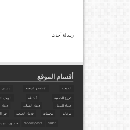
رسالة أحدث
أقسام الموقع
الجمعية
الإعلام و التوجيه
أرشيف ا
فروع الجمعية
أنشطة
الهيكل ال
فضاء الطفل
فضاء الشباب
فضاء ال
مرئيات
مخيمات
قدماء الجمعية
في ال
Slider
randomposts
منشورات و إص