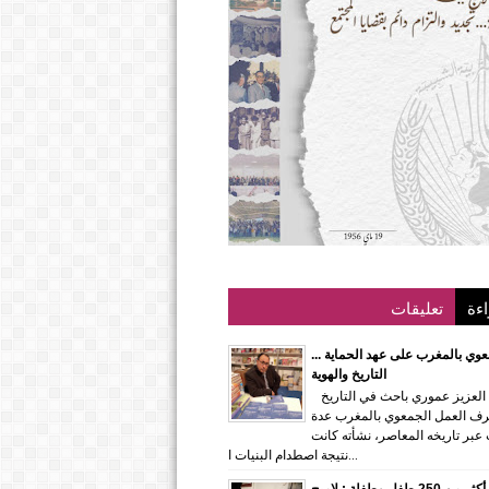
اءة
تعليقات
عوي بالمغرب على عهد الحماية ...
التاريخ والهوية
الدكتور.عبد العزيز عموري باحث في التاريخ
رف العمل الجمعوي بالمغرب عدة
عبر تاريخه المعاصر، نشأته كانت
نتيجة اصطدام البنيات ا...
بمشاركة أكثر من 250 طفل وطفلة : لاميج